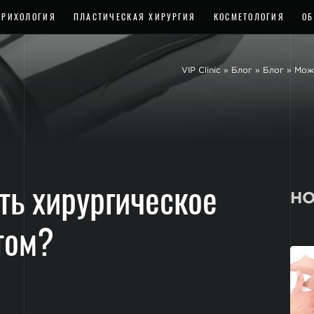
ТРИХОЛОГИЯ
ПЛАСТИЧЕСКАЯ ХИРУРГИЯ
КОСМЕТОЛОГИЯ
ОБ
VIP Clinic
»
Блог
»
Блог
»
Мож
ть хирургическое
НО
том?