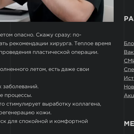
РА
етом опасно. Скажу сразу: по-
Бло
ать рекомендации хирурга. Теплое время
Вак
 проведения пластической операции.
СМ
олненного летом, есть даже свои
Спе
Ист
 заболеваний.
Нов
е процессы.
Ак
то стимулирует выработку коллагена,
 регенерацию кожи.
ск для спокойной и комфортной
МЕ