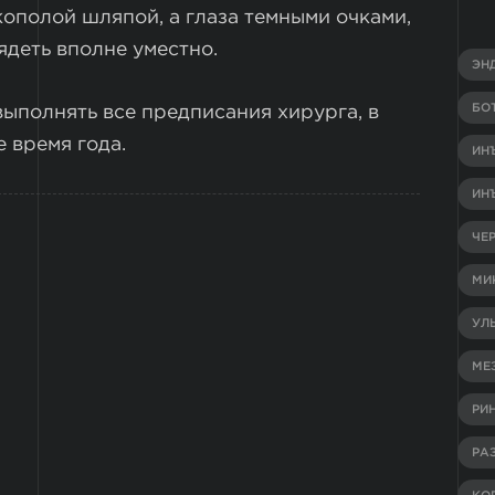
ополой шляпой, а глаза темными очками,
ядеть вполне уместно.
ЭН
БО
ыполнять все предписания хирурга, в
е время года.
ИН
ИН
ЧЕ
МИ
УЛ
МЕ
РИ
РА