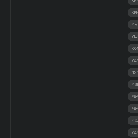
ХИ
КР
МА
УШ
КО
УД
ПУ
МИ
РЕ
РЕ
МО
УД