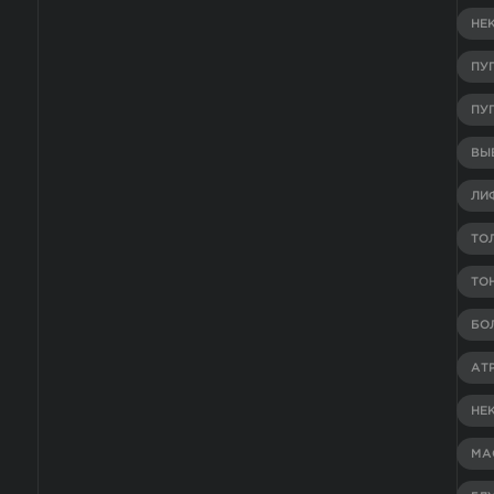
НЕ
ПУ
ПУ
ВЫВ
ЛИ
ТО
ТО
БО
АТ
НЕ
МА