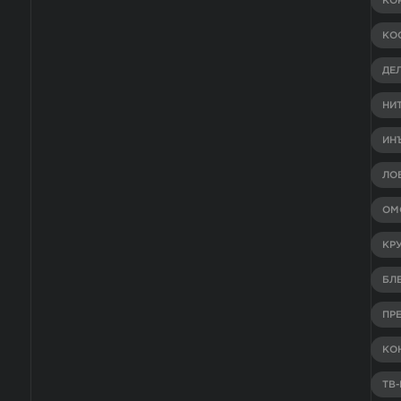
КО
КО
ДЕ
НИ
ИН
ЛО
ОМ
КР
БЛ
ПР
КО
ТВ