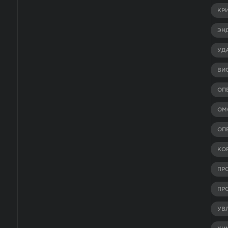
КР
ЭН
УД
ВИ
ОП
ОМ
ОП
КО
ПР
ПР
УВ