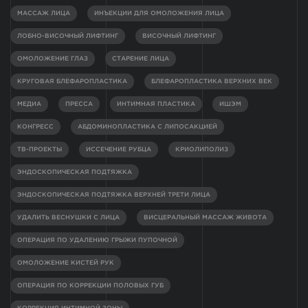
МАССАЖ ЛИЦА
ИНЪЕКЦИИ ДЛЯ ОМОЛОЖЕНИЯ ЛИЦА
ЛОБНО-ВИСОЧНЫЙ ЛИФТИНГ
ВИСОЧНЫЙ ЛИФТИНГ
ОМОЛОЖЕНИЕ ГЛАЗ
СТАРЕНИЕ ЛИЦА
КРУГОВАЯ БЛЕФАРОПЛАСТИКА
БЛЕФАРОПЛАСТИКА ВЕРХНИХ ВЕК
МЕДИА
ПРЕССА
ИНТИМНАЯ ПЛАСТИКА
ИШЭМ
КОНГРЕСС
АБДОМИНОПЛАСТИКА С ЛИПОСАКЦИЕЙ
ТВ-ПРОЕКТЫ
ИССЕЧЕНИЕ РУБЦА
КРИОЛИПОЛИЗ
ЭНДОСКОПИЧЕСКАЯ ПОДТЯЖКА
ЭНДОСКОПИЧЕСКАЯ ПОДТЯЖКА ВЕРХНЕЙ ТРЕТИ ЛИЦА
УДАЛИТЬ ВЕСНУШКИ С ЛИЦА
ВИСЦЕРАЛЬНЫЙ МАССАЖ ЖИВОТА
ОПЕРАЦИЯ ПО УДАЛЕНИЮ ГРЫЖИ ПУПОЧНОЙ
ОМОЛОЖЕНИЕ КИСТЕЙ РУК
ОПЕРАЦИЯ ПО КОРРЕКЦИИ ПОЛОВЫХ ГУБ