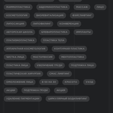
МАММОПЛАСТИКА
АБДОМИНОПЛАСТИКА
МАССАЖ
ЛИЦО
КОСМЕТОЛОГИЯ
БИОРЕВИТАЛИЗАЦИЯ
ФЭЙСЛИФТИНГ
ЛИПОСАКЦИЯ
ЛИПОФИЛИНГ
КОНФЕРЕНЦИЯ
АВТОРСКАЯ ШКОЛА
БЛЕФАРОПЛАСТИКА
ИМПЛАНТЫ
ПЛАТИЗМОПЛАСТИКА
ПЛАСТИКА ТЕЛА
АППАРАТНАЯ КОСМЕТОЛОГИЯ
КОНТУРНАЯ ПЛАСТИКА
ЧИСТКА ЛИЦА
МАСТОПЕКСИЯ
МЕНТОПЛАСТИКА
ПЛАСТИКА ЛИЦА
УВЕЛИЧЕНИЕ ГРУДИ
ПОДТЯЖКА ЛИЦА
ПЛАСТИЧЕСКАЯ ХИРУРГИЯ
СМАС ЛИФТИНГ
ОМОЛОЖЕНИЕ ЛИЦА
В 50 НА 30
КРАСОТА
УХОД
АКЦИИ
ПОДТЯЖКА ГРУДИ
АКЦИЯ
УДАЛЕНИЕ ПИГМЕНТАЦИИ
ЦИРКУЛЯРНЫЙ БОДИЛИФТИНГ