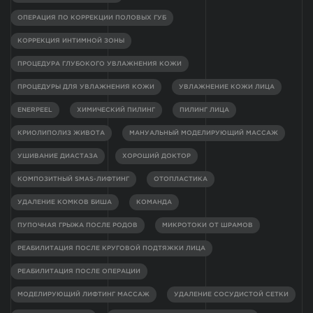
ОПЕРАЦИЯ ПО КОРРЕКЦИИ ПОЛОВЫХ ГУБ
КОРРЕКЦИЯ ИНТИМНОЙ ЗОНЫ
ПРОЦЕДУРА ГЛУБОКОГО УВЛАЖНЕНИЯ КОЖИ
ПРОЦЕДУРЫ ДЛЯ УВЛАЖНЕНИЯ КОЖИ
УВЛАЖНЕНИЕ КОЖИ ЛИЦА
ENERPEEL
ХИМИЧЕСКИЙ ПИЛИНГ
ПИЛИНГ ЛИЦА
КРИОЛИПОЛИЗ ЖИВОТА
МАНУАЛЬНЫЙ МОДЕЛИРУЮЩИЙ МАССАЖ
УШИВАНИЕ ДИАСТАЗА
ХОРОШИЙ ДОКТОР
КОМПОЗИТНЫЙ SMAS-ЛИФТИНГ
ОТОПЛАСТИКА
УДАЛЕНИЕ КОМКОВ БИША
КОМАНДА
ПУПОЧНАЯ ГРЫЖА ПОСЛЕ РОДОВ
МИКРОТОКИ ОТ ШРАМОВ
РЕАБИЛИТАЦИЯ ПОСЛЕ КРУГОВОЙ ПОДТЯЖКИ ЛИЦА
РЕАБИЛИТАЦИЯ ПОСЛЕ ОПЕРАЦИИ
МОДЕЛИРУЮЩИЙ ЛИФТИНГ МАССАЖ
УДАЛЕНИЕ СОСУДИСТОЙ СЕТКИ