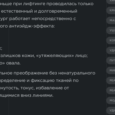
ХИ
ньше при лифтинге проводилась только
о естественный и долговременный
КР
рург работает непосредственно с
МА
ного антиэйдж-эффекта:
УШ
КО
;
УД
излишков кожи, «утяжеляющих» лицо;
ПУ
о» овала.
МИ
льное преображение без ненатурального
пределение и фиксацию тканей по
РЕ
утость, тонус, избавление от
РЕ
мящимися вниз линиями.
МО
УД