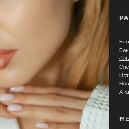
РА
Бло
Вак
СМ
Спе
Ист
Нов
Ак
МЕ