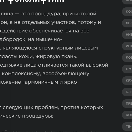
КО
КО
 лица — это процедура, при которой
н, а не отдельных участков, потому и
ДЕ
оздействие обеспечивается на все
НИ
одбородок, на мышечно-
ИН
S, являющуюся структурным лицевым
пласты кожи, жировую ткань.
ЛО
подтяжке лица отличается такой высокой
ОМ
у комплексному, всеобъемлющему
КР
ложение гармоничным и ярко
БЛ
ПР
т следующих проблем, против которых
ические процедуры:
КО
ТВ