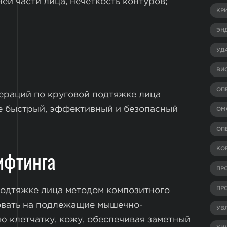
ей части лица, нечеткость контуров;
КР
ЭН
УД
ВИ
ОП
ераций по круговой подтяжке лица
е быстрый, эффективный и безопасный
ОМ
ОП
ифтинга
КО
ПР
ПР
подтяжке лица методом композитного
овать на подлежащие мышечно-
УВ
ю клетчатку, кожу, обеспечивая заметный