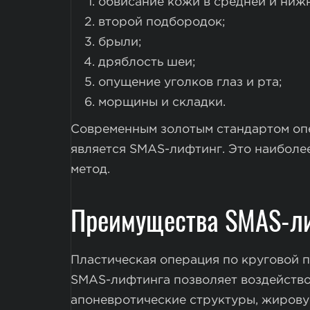
обвисание кожи в средней и нижн
второй подбородок;
брыли;
дряблость шеи;
опущение уголков глаз и рта;
морщины и складки.
Современным золотым стандартом оп
является SMAS-лифтинг. Это наиболе
метод.
Преимущества SMAS-л
Пластическая операция по круговой 
SMAS-лифтинга позволяет воздейств
апоневротические структуры, жирову