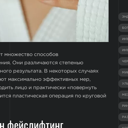
ЭН
БО
ИН
ИН
ет множество способов
ЧЕ
ния. Они различаются степенью
ого результата. В некоторых случаях
МИ
уют максимально эффективных мер,
УЛ
дить лицо и практически «повернуть
МЕ
сится пластическая операция по круговой
РИ
РА
ан фейслифтинг