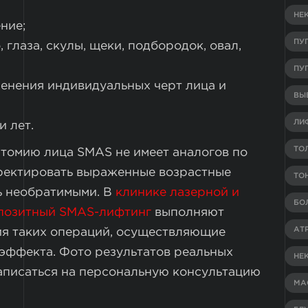
НЕ
ние;
ПУ
 глаза, скулы, щеки, подбородок, овал,
ПУ
енения индивидуальных черт лица и
ВЫВ
ЛИ
 лет.
ТО
атомию лица SMAS не имеет аналогов по
рректировать выраженные возрастные
ТО
ь необратимыми. В
клинике лазерной и
БО
позитный SMAS-лифтинг
выполняют
АТ
ия таких операций, осуществляющие
эффекта. Фото результатов реальных
НЕ
записаться на персональную консультацию
МА