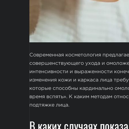
Современная косметология предлага
совершенствующего ухода и омоложе
интенсивности и выраженности конечн
изменения кожи и каркаса лица треб
которые способны кардинально омоло
время вспять». К каким методам отно
подтяжке лица.
В каких случаях показ