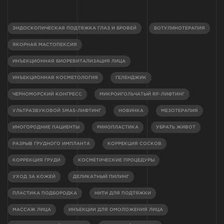
ЭНДОСКОПИЧЕСКАЯ ПОДТЯЖКА ГЛАЗ И БРОВЕЙ
БОТУЛИНОТЕРАПИЯ
ЯКОРНАЯ МАСТОПЕКСИЯ
ИНЪЕКЦИОННАЯ БИОРЕВИТАЛИЗАЦИЯ ЛИЦА
ИНЪЕКЦИОННАЯ КОСМЕТОЛОГИЯ
ГЕЛЕНДЖИК
ЧЕРНОМОРСКИЙ КОНГРЕСС
МИКРОИГОЛЬЧАТЫЙ RF-ЛИФТИНГ
УЛЬТРАЗВУКОВОЙ SMAS-ЛИФТИНГ
НОВИНКА
МЕЗОТЕРАПИЯ
ИНОГОРОДНИЕ ПАЦИЕНТЫ
РИНОПЛАСТИКА
УБРАТЬ ЖИВОТ
РАЗРЫВ ГРУДНОГО ИМПЛАНТА
КОРРЕКЦИЯ СОСКОВ
КОРРЕКЦИЯ ГРУДИ
КОСМЕТИЧЕСКИЕ ПРОЦЕДУРЫ
УХОД ЗА КОЖЕЙ
ДЕЛИКАТНЫЙ ПИЛИНГ
ПЛАСТИКА ПОДБОРОДКА
НИТИ ДЛЯ ПОДТЯЖКИ
МАССАЖ ЛИЦА
ИНЪЕКЦИИ ДЛЯ ОМОЛОЖЕНИЯ ЛИЦА