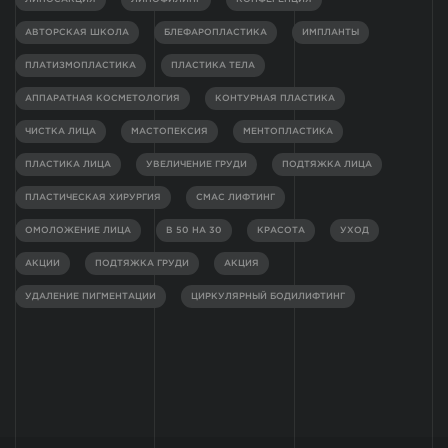
АВТОРСКАЯ ШКОЛА
БЛЕФАРОПЛАСТИКА
ИМПЛАНТЫ
ПЛАТИЗМОПЛАСТИКА
ПЛАСТИКА ТЕЛА
АППАРАТНАЯ КОСМЕТОЛОГИЯ
КОНТУРНАЯ ПЛАСТИКА
ЧИСТКА ЛИЦА
МАСТОПЕКСИЯ
МЕНТОПЛАСТИКА
ПЛАСТИКА ЛИЦА
УВЕЛИЧЕНИЕ ГРУДИ
ПОДТЯЖКА ЛИЦА
ПЛАСТИЧЕСКАЯ ХИРУРГИЯ
СМАС ЛИФТИНГ
ОМОЛОЖЕНИЕ ЛИЦА
В 50 НА 30
КРАСОТА
УХОД
АКЦИИ
ПОДТЯЖКА ГРУДИ
АКЦИЯ
УДАЛЕНИЕ ПИГМЕНТАЦИИ
ЦИРКУЛЯРНЫЙ БОДИЛИФТИНГ