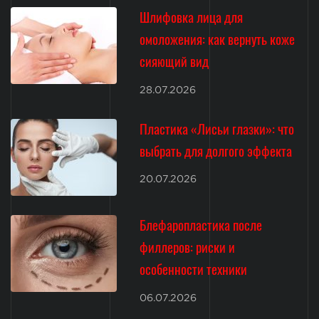
Шлифовка лица для
омоложения: как вернуть коже
сияющий вид
28.07.2026
Пластика «Лисьи глазки»: что
выбрать для долгого эффекта
20.07.2026
Блефаропластика после
филлеров: риски и
особенности техники
06.07.2026