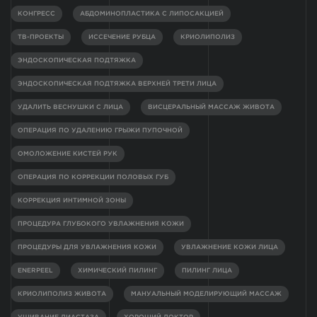
КОНГРЕСС
АБДОМИНОПЛАСТИКА С ЛИПОСАКЦИЕЙ
ТВ-ПРОЕКТЫ
ИССЕЧЕНИЕ РУБЦА
КРИОЛИПОЛИЗ
ЭНДОСКОПИЧЕСКАЯ ПОДТЯЖКА
ЭНДОСКОПИЧЕСКАЯ ПОДТЯЖКА ВЕРХНЕЙ ТРЕТИ ЛИЦА
УДАЛИТЬ ВЕСНУШКИ С ЛИЦА
ВИСЦЕРАЛЬНЫЙ МАССАЖ ЖИВОТА
ОПЕРАЦИЯ ПО УДАЛЕНИЮ ГРЫЖИ ПУПОЧНОЙ
ОМОЛОЖЕНИЕ КИСТЕЙ РУК
ОПЕРАЦИЯ ПО КОРРЕКЦИИ ПОЛОВЫХ ГУБ
КОРРЕКЦИЯ ИНТИМНОЙ ЗОНЫ
ПРОЦЕДУРА ГЛУБОКОГО УВЛАЖНЕНИЯ КОЖИ
ПРОЦЕДУРЫ ДЛЯ УВЛАЖНЕНИЯ КОЖИ
УВЛАЖНЕНИЕ КОЖИ ЛИЦА
ENERPEEL
ХИМИЧЕСКИЙ ПИЛИНГ
ПИЛИНГ ЛИЦА
КРИОЛИПОЛИЗ ЖИВОТА
МАНУАЛЬНЫЙ МОДЕЛИРУЮЩИЙ МАССАЖ