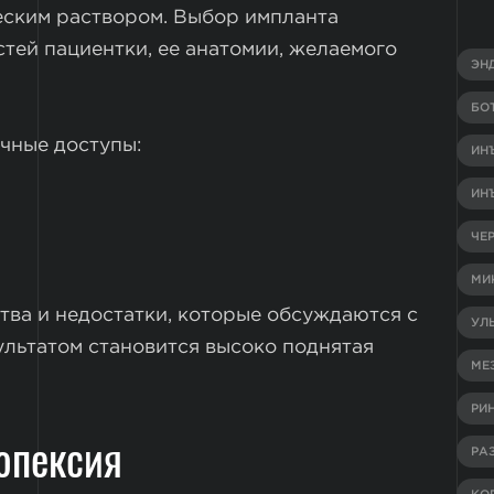
еским раствором. Выбор импланта
тей пациентки, ее анатомии, желаемого
ЭН
БО
чные доступы:
ИН
ИН
ЧЕ
МИ
тва и недостатки, которые обсуждаются с
УЛ
ультатом становится высоко поднятая
МЕ
РИ
опексия
РА