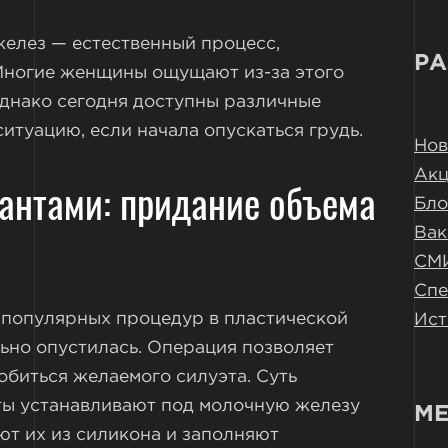
желез — естественный процесс,
РА
Многие женщины ощущают из-за этого
Однако сегодня доступны различные
туацию, если начала опускаться грудь.
Нов
Ак
антами: придание объема
Бло
Вак
СМ
Спе
х популярных процедур в пластической
Ист
льно опустилась. Операция позволяет
обиться желаемого силуэта. Суть
нты устанавливают под молочную железу
МЕ
ют их из силикона и заполняют