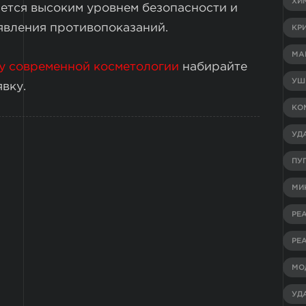
ХИ
ется высоким уровнем безопасности и
явления противопоказаний.
КР
МА
у современной косметологии
набирайте
УШ
вку.
КО
УД
ПУ
МИ
РЕ
РЕ
МО
УД