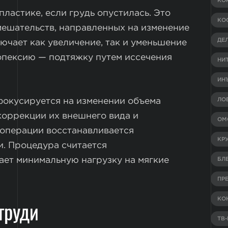
КО
ластике, если грудь опустилась. Это
КО
мешательств, направленных на изменение
ДЕ
ючает как увеличение, так и уменьшение
топексию — подтяжку путем иссечения
НИ
ИН
фокусируется на изменении объема
ЛО
коррекции их внешнего вида и
ОМ
 операции восстанавливается
КР
и. Процедура считается
ает минимальную нагрузку на мягкие
БЛ
ПР
КО
груди
ТВ