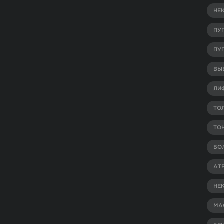
НЕ
ПУ
ПУ
ВЫВ
ЛИ
ТО
ТО
БО
АТ
НЕ
МА