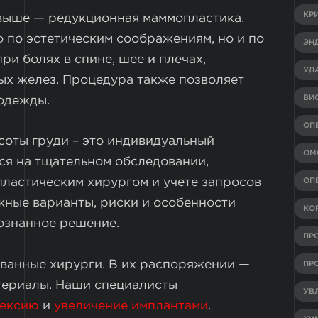
КР
 выше — редукционная маммопластика.
 по эстетическим соображениям, но и по
ЭН
ри болях в спине, шее и плечах,
УД
х желез. Процедура также позволяет
ВИ
 одежды.
ОП
оты груди – это индивидуальный
ОМ
ся на тщательном обследовании,
ластическим хирургом и учете запросов
ОП
жные варианты, риски и особенности
КО
ознанное решение.
ПР
ованные хирурги. В их распоряжении —
ПР
териалы. Наши специалисты
УВ
пексию
и
увеличение имплантами
.