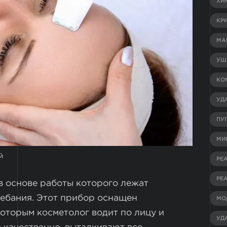
ХИ
КР
МА
УШ
КО
УД
ПУ
МИ
й
РЕ
РЕ
в основе работы которого лежат
ебания. Этот прибор оснащен
МО
оторым косметолог водит по лицу и
УД