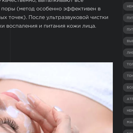
о качественно, выталкивают все
НЕ
 поры (метод особенно эффективен в
х точек). После ультразвуковой чистки
ПУ
и воспаления и питания кожи лица.
ПУ
ВЫВ
ЛИ
ТО
ТО
БО
АТ
НЕ
МА