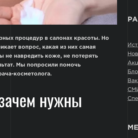
РА
рных процедур в салонах красоты. Но
Ист
икает вопрос, какая из них самая
Нов
ы не навредить коже, не потерять
Ак
льтат. Мы попросили помочь
Бло
рача-косметолога.
Вак
СМ
 зачем нужны
Спе
МЕ