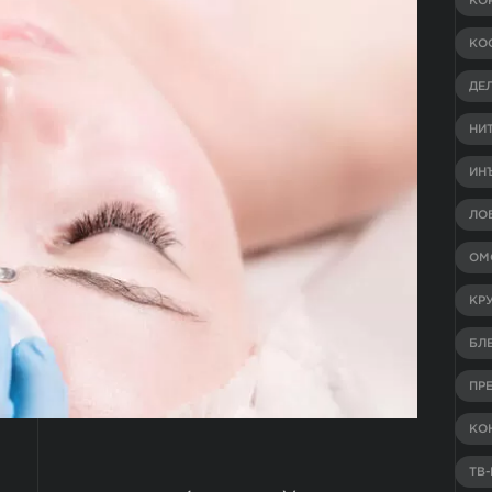
КО
КО
ДЕ
НИ
ИН
ЛО
ОМ
КР
БЛ
ПР
КО
ТВ