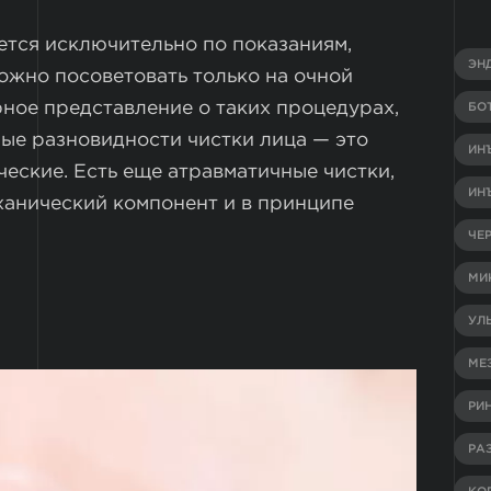
ется исключительно по показаниям,
ЭН
ожно посоветовать только на очной
ное представление о таких процедурах,
БО
ые разновидности чистки лица — это
ИН
ческие. Есть еще атравматичные чистки,
ИН
ханический компонент и в принципе
ЧЕ
МИ
УЛ
МЕ
РИ
РА