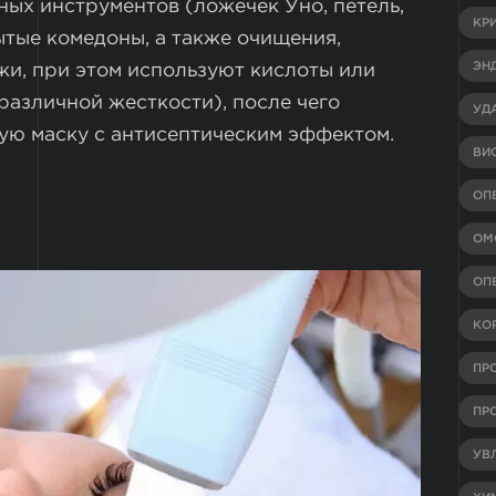
ых инструментов (ложечек Уно, петель,
КР
ытые комедоны, а также очищения,
ЭН
жи, при этом используют кислоты или
азличной жесткости), после чего
УД
ю маску с антисептическим эффектом.
ВИ
ОП
ОМ
ОП
КО
ПР
ПР
УВ