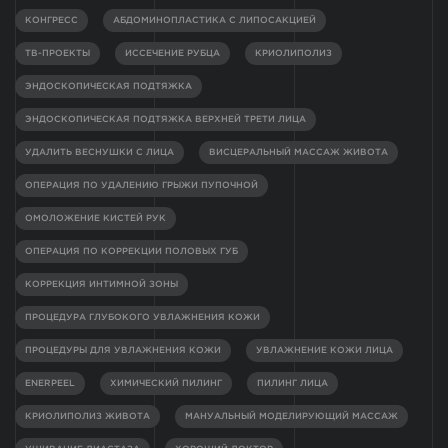
КОНГРЕСС
АБДОМИНОПЛАСТИКА С ЛИПОСАКЦИЕЙ
ТВ-ПРОЕКТЫ
ИССЕЧЕНИЕ РУБЦА
КРИОЛИПОЛИЗ
ЭНДОСКОПИЧЕСКАЯ ПОДТЯЖКА
ЭНДОСКОПИЧЕСКАЯ ПОДТЯЖКА ВЕРХНЕЙ ТРЕТИ ЛИЦА
УДАЛИТЬ ВЕСНУШКИ С ЛИЦА
ВИСЦЕРАЛЬНЫЙ МАССАЖ ЖИВОТА
ОПЕРАЦИЯ ПО УДАЛЕНИЮ ГРЫЖИ ПУПОЧНОЙ
ОМОЛОЖЕНИЕ КИСТЕЙ РУК
ОПЕРАЦИЯ ПО КОРРЕКЦИИ ПОЛОВЫХ ГУБ
КОРРЕКЦИЯ ИНТИМНОЙ ЗОНЫ
ПРОЦЕДУРА ГЛУБОКОГО УВЛАЖНЕНИЯ КОЖИ
ПРОЦЕДУРЫ ДЛЯ УВЛАЖНЕНИЯ КОЖИ
УВЛАЖНЕНИЕ КОЖИ ЛИЦА
ENERPEEL
ХИМИЧЕСКИЙ ПИЛИНГ
ПИЛИНГ ЛИЦА
КРИОЛИПОЛИЗ ЖИВОТА
МАНУАЛЬНЫЙ МОДЕЛИРУЮЩИЙ МАССАЖ