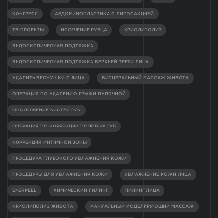
КОНГРЕСС
АБДОМИНОПЛАСТИКА С ЛИПОСАКЦИЕЙ
ТВ-ПРОЕКТЫ
ИССЕЧЕНИЕ РУБЦА
КРИОЛИПОЛИЗ
ЭНДОСКОПИЧЕСКАЯ ПОДТЯЖКА
ЭНДОСКОПИЧЕСКАЯ ПОДТЯЖКА ВЕРХНЕЙ ТРЕТИ ЛИЦА
УДАЛИТЬ ВЕСНУШКИ С ЛИЦА
ВИСЦЕРАЛЬНЫЙ МАССАЖ ЖИВОТА
ОПЕРАЦИЯ ПО УДАЛЕНИЮ ГРЫЖИ ПУПОЧНОЙ
ОМОЛОЖЕНИЕ КИСТЕЙ РУК
ОПЕРАЦИЯ ПО КОРРЕКЦИИ ПОЛОВЫХ ГУБ
КОРРЕКЦИЯ ИНТИМНОЙ ЗОНЫ
ПРОЦЕДУРА ГЛУБОКОГО УВЛАЖНЕНИЯ КОЖИ
ПРОЦЕДУРЫ ДЛЯ УВЛАЖНЕНИЯ КОЖИ
УВЛАЖНЕНИЕ КОЖИ ЛИЦА
ENERPEEL
ХИМИЧЕСКИЙ ПИЛИНГ
ПИЛИНГ ЛИЦА
КРИОЛИПОЛИЗ ЖИВОТА
МАНУАЛЬНЫЙ МОДЕЛИРУЮЩИЙ МАССАЖ