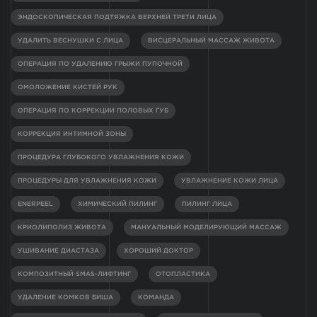
ЭНДОСКОПИЧЕСКАЯ ПОДТЯЖКА ВЕРХНЕЙ ТРЕТИ ЛИЦА
УДАЛИТЬ ВЕСНУШКИ С ЛИЦА
ВИСЦЕРАЛЬНЫЙ МАССАЖ ЖИВОТА
ОПЕРАЦИЯ ПО УДАЛЕНИЮ ГРЫЖИ ПУПОЧНОЙ
ОМОЛОЖЕНИЕ КИСТЕЙ РУК
ОПЕРАЦИЯ ПО КОРРЕКЦИИ ПОЛОВЫХ ГУБ
КОРРЕКЦИЯ ИНТИМНОЙ ЗОНЫ
ПРОЦЕДУРА ГЛУБОКОГО УВЛАЖНЕНИЯ КОЖИ
ПРОЦЕДУРЫ ДЛЯ УВЛАЖНЕНИЯ КОЖИ
УВЛАЖНЕНИЕ КОЖИ ЛИЦА
ENERPEEL
ХИМИЧЕСКИЙ ПИЛИНГ
ПИЛИНГ ЛИЦА
КРИОЛИПОЛИЗ ЖИВОТА
МАНУАЛЬНЫЙ МОДЕЛИРУЮЩИЙ МАССАЖ
УШИВАНИЕ ДИАСТАЗА
ХОРОШИЙ ДОКТОР
КОМПОЗИТНЫЙ SMAS-ЛИФТИНГ
ОТОПЛАСТИКА
УДАЛЕНИЕ КОМКОВ БИША
КОМАНДА