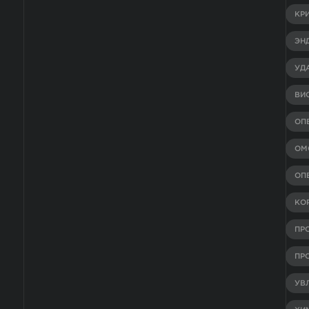
КР
ЭН
УД
ВИ
ОП
ОМ
ОП
КО
ПР
ПР
УВ