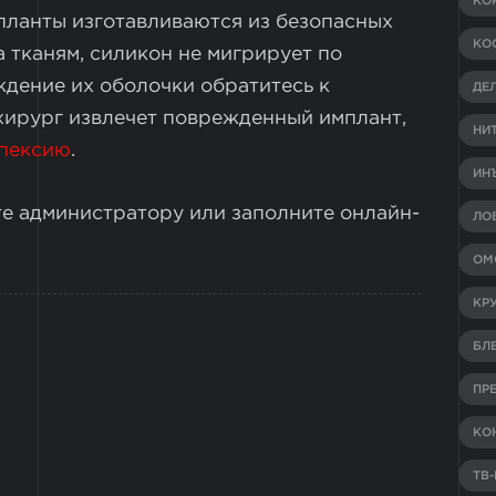
КО
планты изготавливаются из безопасных
КО
а тканям, силикон не мигрирует по
ждение их оболочки обратитесь к
ДЕ
хирург извлечет поврежденный имплант,
НИ
пексию
.
ИН
те администратору или заполните онлайн-
ЛО
ОМ
КР
БЛ
ПР
КО
ТВ