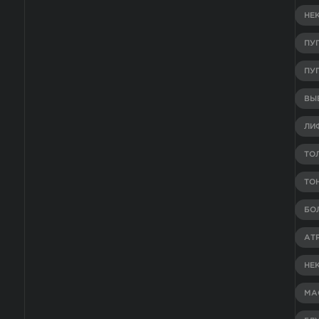
НЕ
ПУ
ПУ
ВЫВ
ЛИ
ТО
ТО
БО
АТ
НЕ
МА