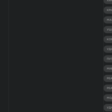
ХИ
КР
МА
УШ
КО
УД
ПУ
МИ
РЕ
РЕ
МО
УД