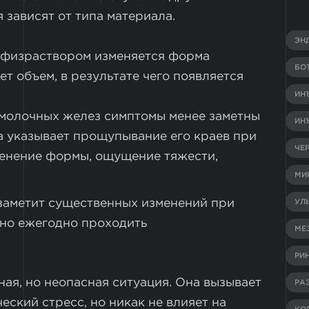
зависят от типа материала.
ЭН
 физраствором изменяется форма
БО
т объем, в результате чего появляется
ИН
 молочных желез симптомы менее заметны
ИН
а указывает прощупывание его краев при
ЧЕ
менение формы, ощущение тяжести,
МИ
 заметит существенных изменений при
УЛ
но ежегодно проходить
МЕ
РИ
ая, но неопасная ситуация. Она вызывает
РА
ский стресс, но никак не влияет на