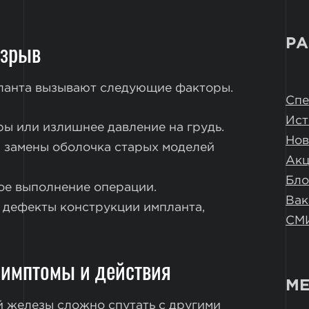
РА
азрыв
ланта вызывают следующие факторы.
Спе
Ист
ры или излишнее давление на грудь.
Нов
й замены оболочка старых моделей
Ак
Бло
ое выполнение операции.
Вак
 дефекты конструкции импланта,
СМ
симптомы и действия
МЕ
 железы сложно спутать с другими