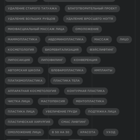
УДАЛЕНИЕ СТАРОГО ТАТУАЖА
БЛАГОТВОРИТЕЛЬНЫЙ ПРОЕКТ
УДАЛЕНИЕ БОЛЬШИХ РУБЦОВ
УДАЛЕНИЕ ВРОСШЕГО НОГТЯ
МИОФАСЦИАЛЬНЫЙ МАССАЖ ЛИЦА
ОМОЛОЖЕНИЕ
МАММОПЛАСТИКА
АБДОМИНОПЛАСТИКА
МАССАЖ
ЛИЦО
КОСМЕТОЛОГИЯ
БИОРЕВИТАЛИЗАЦИЯ
ФЭЙСЛИФТИНГ
ЛИПОСАКЦИЯ
ЛИПОФИЛИНГ
КОНФЕРЕНЦИЯ
АВТОРСКАЯ ШКОЛА
БЛЕФАРОПЛАСТИКА
ИМПЛАНТЫ
ПЛАТИЗМОПЛАСТИКА
ПЛАСТИКА ТЕЛА
АППАРАТНАЯ КОСМЕТОЛОГИЯ
КОНТУРНАЯ ПЛАСТИКА
ЧИСТКА ЛИЦА
МАСТОПЕКСИЯ
МЕНТОПЛАСТИКА
ПЛАСТИКА ЛИЦА
УВЕЛИЧЕНИЕ ГРУДИ
ПОДТЯЖКА ЛИЦА
ПЛАСТИЧЕСКАЯ ХИРУРГИЯ
СМАС ЛИФТИНГ
ОМОЛОЖЕНИЕ ЛИЦА
В 50 НА 30
КРАСОТА
УХОД