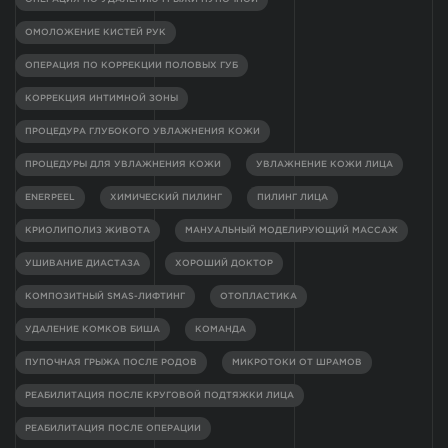
ОМОЛОЖЕНИЕ КИСТЕЙ РУК
ОПЕРАЦИЯ ПО КОРРЕКЦИИ ПОЛОВЫХ ГУБ
КОРРЕКЦИЯ ИНТИМНОЙ ЗОНЫ
ПРОЦЕДУРА ГЛУБОКОГО УВЛАЖНЕНИЯ КОЖИ
ПРОЦЕДУРЫ ДЛЯ УВЛАЖНЕНИЯ КОЖИ
УВЛАЖНЕНИЕ КОЖИ ЛИЦА
ENERPEEL
ХИМИЧЕСКИЙ ПИЛИНГ
ПИЛИНГ ЛИЦА
КРИОЛИПОЛИЗ ЖИВОТА
МАНУАЛЬНЫЙ МОДЕЛИРУЮЩИЙ МАССАЖ
УШИВАНИЕ ДИАСТАЗА
ХОРОШИЙ ДОКТОР
КОМПОЗИТНЫЙ SMAS-ЛИФТИНГ
ОТОПЛАСТИКА
УДАЛЕНИЕ КОМКОВ БИША
КОМАНДА
ПУПОЧНАЯ ГРЫЖА ПОСЛЕ РОДОВ
МИКРОТОКИ ОТ ШРАМОВ
РЕАБИЛИТАЦИЯ ПОСЛЕ КРУГОВОЙ ПОДТЯЖКИ ЛИЦА
РЕАБИЛИТАЦИЯ ПОСЛЕ ОПЕРАЦИИ